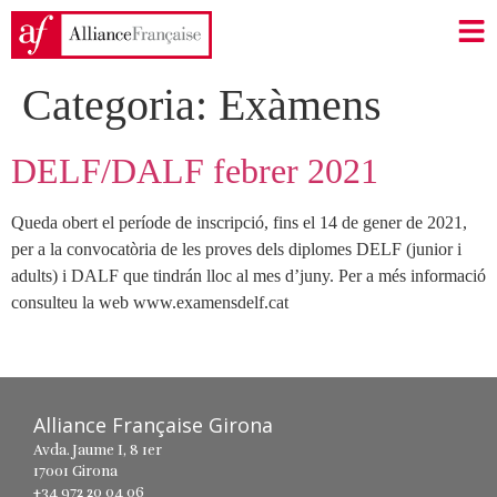
Categoria:
Exàmens
DELF/DALF febrer 2021
Queda obert el període de inscripció, fins el 14 de gener de 2021,
per a la convocatòria de les proves dels diplomes DELF (junior i
adults) i DALF que tindrán lloc al mes d’juny. Per a més informació
consulteu la web www.examensdelf.cat
Alliance Française Girona
Avda. Jaume I, 8 1er
17001 Girona
+34 972 20 04 06