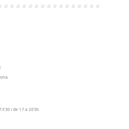
t
rona.
13’30 i de 17 a 20’30.