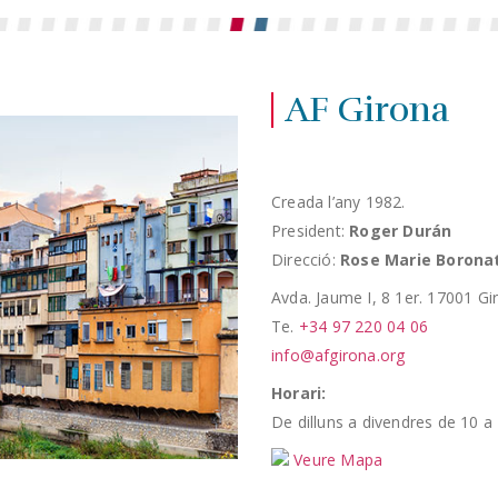
AF Girona
Creada l’any 1982.
President:
Roger Durán
Direcció:
Rose Marie Borona
Avda. Jaume I, 8 1er. 17001 Gi
Te.
+34 97 220 04 06
info@afgirona.org
Horari:
De dilluns a divendres de 10 a 
Veure Mapa