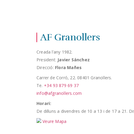
AF Granollers
Creada l’any 1982.
President:
Javier Sánchez
Direcció:
Flora Mañes
Carrer de Corró, 22. 08401 Granollers.
Te.
+34 93 879 69 37
info@afgranollers.com
Horari:
De dilluns a divendres de 10 a 13 i de 17 a 21. Di
Veure Mapa