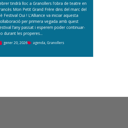
ebrer tindrà lloc a Granollers l’obra de teatre en
rancès Mon Petit Grand Frère dins del marc del
è Festival Oui ! L’Alliance va iniciar aquesta
ol·laboració per primera vegada amb quest
estival l’any passat i esperem poder continuar-
o durant les properes...
gener 20, 2026
agenda
,
Granollers