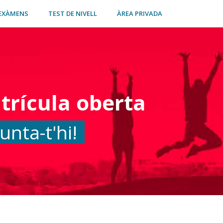
EXÀMENS
TEST DE NIVELL
ÀREA PRIVADA
trícula oberta
unta-t'hi!