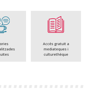
ories
Accés gratuït a
alitzades
mediateques i
tuïtes
culturethèque