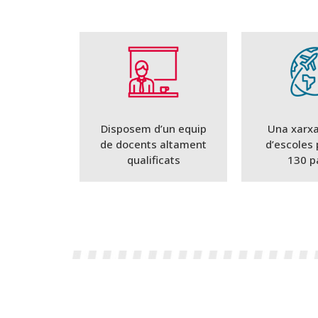
Disposem d’un equip
Una xarxa
de docents altament
d’escoles 
qualificats
130 p