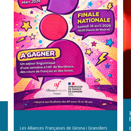
Les Alliances Françaises de Girona i Granollers
E
y