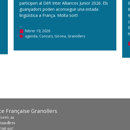
participen al Défi Inter Alliances Junior 2026. Els
f
guanyadors poden aconseguir una estada
f
lingüística a França. Molta sort!
9
c
...
f
febrer 19, 2026
h
agenda
,
Concurs
,
Girona
,
Granollers
nce Française Granollers
orró, 22
ranollers
 796 937