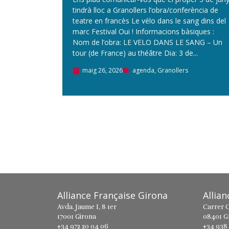
tindrà lloc a Granollers l’obra/conferència de
teatre en francès Le vélo dans le sang dins del
marc Festival Oui ! Informacions bàsiques :
Nom de l’obra: LE VELO DANS LE SANG – Un
tour (de France) au théâtre Dia: 3 de...
maig 26, 2026
agenda
,
Granollers
Alliance Française Girona
Allia
Avda. Jaume I, 8 1er
Carrer C
17001 Girona
08401 G
+34 972 20 04 06
+34 938