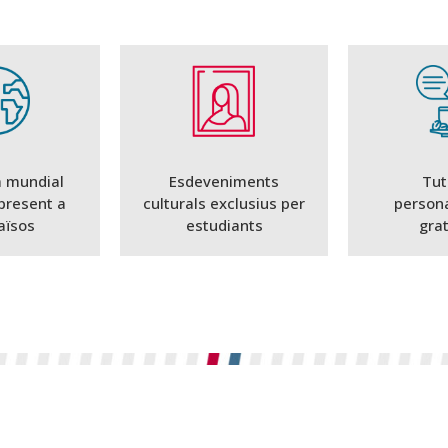
 mundial
Esdeveniments
Tut
present a
culturals exclusius per
person
aïsos
estudiants
gra