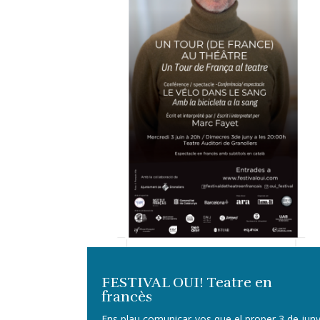
FESTIVAL OUI! Teatre en
francès
Ens plau comunicar-vos que el proper 3 de jun