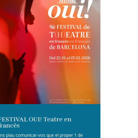
FESTIVAL OUI! Teatre en
francès
ns plau comunicar-vos que el proper 1 de