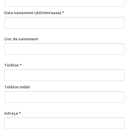
Data naixement (dd/mm/aaaa) *
Lloc de naixement
Telèfon *
Telèfon mòbil
Adreça *