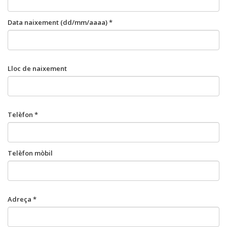
Data naixement (dd/mm/aaaa) *
Lloc de naixement
Telèfon *
Telèfon mòbil
Adreça *