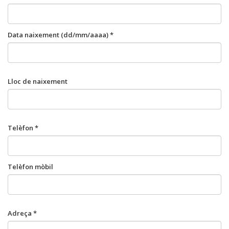
Data naixement (dd/mm/aaaa) *
Lloc de naixement
Telèfon *
Telèfon mòbil
Adreça *