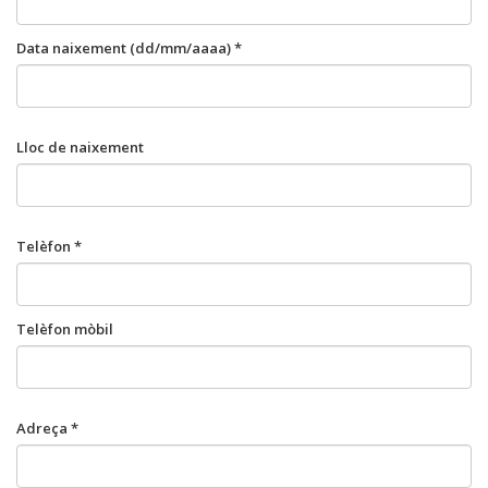
Data naixement (dd/mm/aaaa) *
Lloc de naixement
Telèfon *
Telèfon mòbil
Adreça *