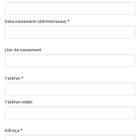
Data naixement (dd/mm/aaaa) *
Lloc de naixement
Telèfon *
Telèfon mòbil
Adreça *