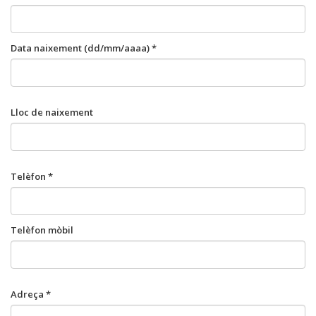
Data naixement (dd/mm/aaaa) *
Lloc de naixement
Telèfon *
Telèfon mòbil
Adreça *