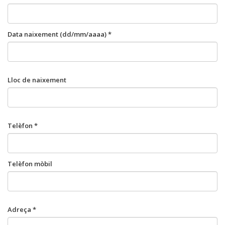
Data naixement (dd/mm/aaaa) *
Lloc de naixement
Telèfon *
Telèfon mòbil
Adreça *