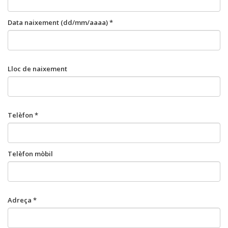
Data naixement (dd/mm/aaaa) *
Lloc de naixement
Telèfon *
Telèfon mòbil
Adreça *