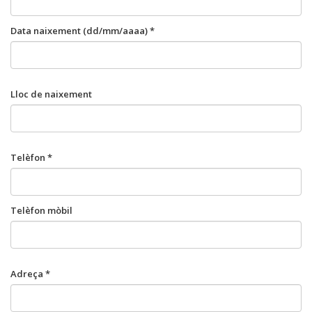
Data naixement (dd/mm/aaaa) *
Lloc de naixement
Telèfon *
Telèfon mòbil
Adreça *