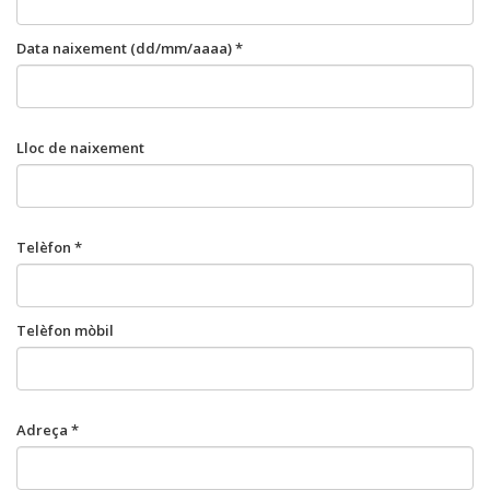
Data naixement (dd/mm/aaaa) *
Lloc de naixement
Telèfon *
Telèfon mòbil
Adreça *