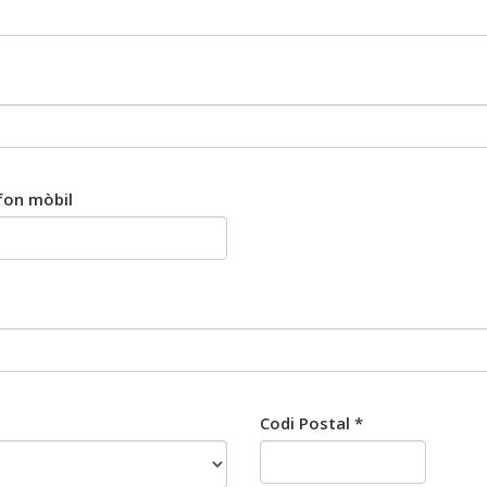
fon mòbil
Codi Postal *