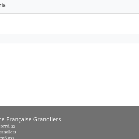
ria
nce Française Granollers
orró, 22
ranollers
 796 937