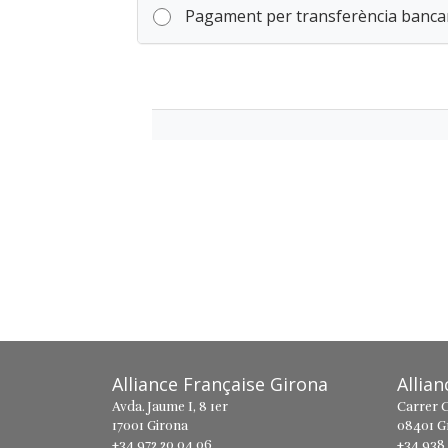
Pagament per transferència banca
Alliance Française Girona
Allia
Avda. Jaume I, 8 1er
Carrer C
17001 Girona
08401 G
+34 972 20 04 06
+34 938