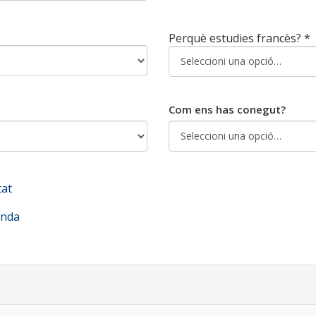
Perquè estudies francès? *
Com ens has conegut?
tat
enda