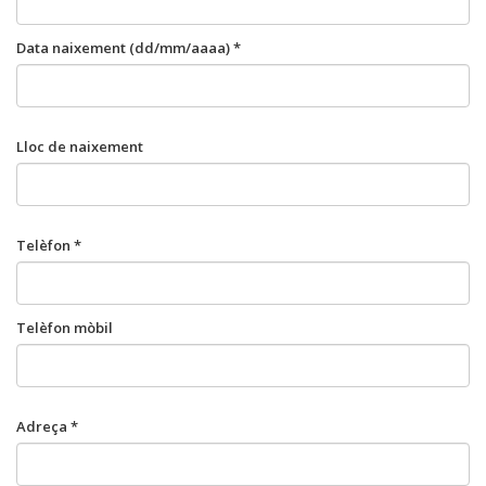
Data naixement (dd/mm/aaaa) *
Lloc de naixement
Telèfon *
Telèfon mòbil
Adreça *