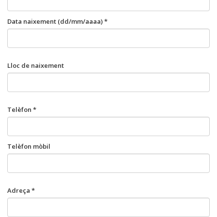
Data naixement (dd/mm/aaaa) *
Lloc de naixement
Telèfon *
Telèfon mòbil
Adreça *