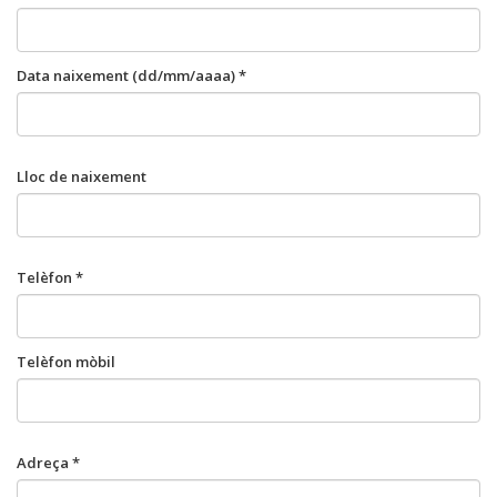
Data naixement (dd/mm/aaaa) *
Lloc de naixement
Telèfon *
Telèfon mòbil
Adreça *