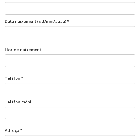
Data naixement (dd/mm/aaaa) *
Lloc de naixement
Telèfon *
Telèfon mòbil
Adreça *