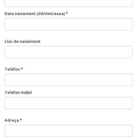
Data naixement (dd/mm/aaaa) *
Lloc de naixement
Telèfon *
Telèfon mòbil
Adreça *