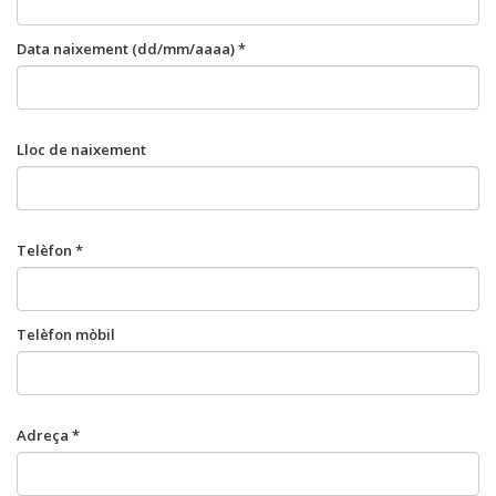
Data naixement (dd/mm/aaaa) *
Lloc de naixement
Telèfon *
Telèfon mòbil
Adreça *