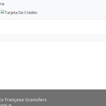
ria
nce Française Granollers
orró, 22