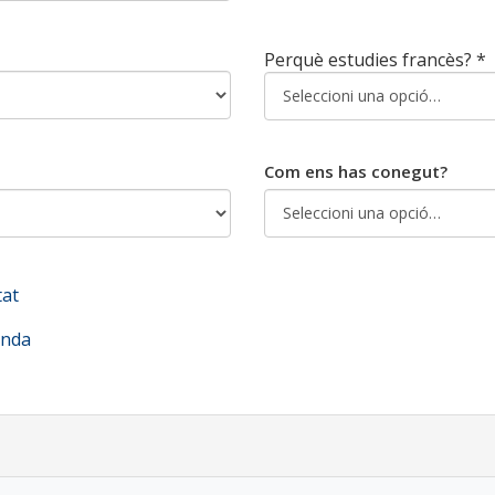
Perquè estudies francès? *
Com ens has conegut?
tat
enda