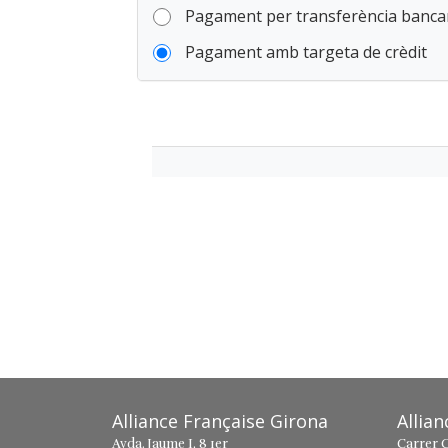
Pagament per transferència banca
Pagament amb targeta de crèdit
Alliance Française Girona
Allia
Avda. Jaume I, 8 1er
Carrer C