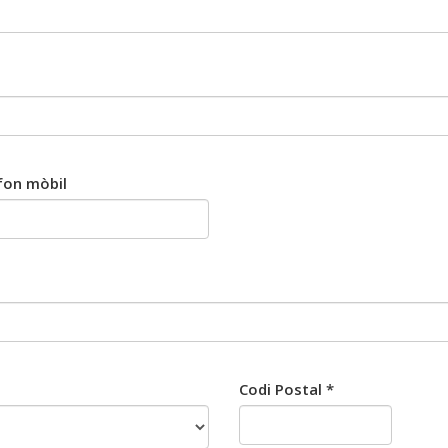
fon mòbil
Codi Postal *