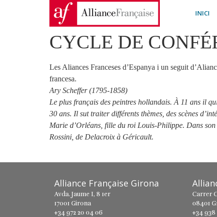
INICI
CYCLE DE CONFÉ
Les Aliances Franceses d’Espanya i un seguit d’Aliances
francesa.
Ary Scheffer (1795-1858)
Le plus français des peintres hollandais. À 11 ans il q
30 ans. Il sut traiter différents thèmes, des scènes d’int
Marie d’Orléans, fille du roi Louis-Philippe. Dans son 
Rossini, de Delacroix à Géricault.
Alliance Française Girona
Allia
Avda. Jaume I, 8 1er
Carrer C
17001 Girona
08401 G
+34 972 20 04 06
+34 938