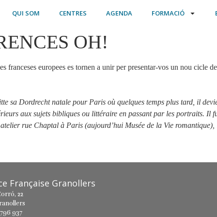
QUI SOM
CENTRES
AGENDA
FORMACIÓ
RENCES OH!
 franceses europees es tornen a unir per presentar-vos un nou cicle de 
uitte sa Dordrecht natale pour Paris où quelques temps plus tard, il de
érieurs aux sujets bibliques ou littéraire en passant par les portraits. Il 
atelier rue Chaptal à Paris (aujourd’hui Musée de la Vie romantique), i
nce Française Granollers
orró, 22
ranollers
 796 937